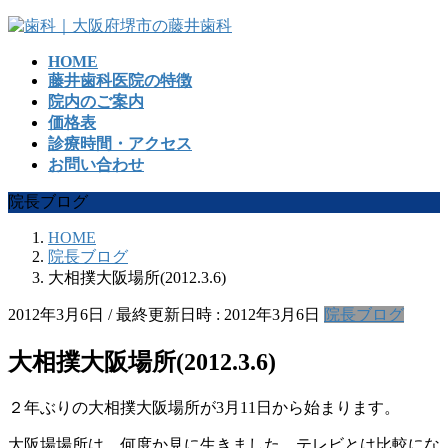
コ
ナ
ン
ビ
HOME
テ
ゲ
藤井歯科医院の特徴
ン
ー
院内のご案内
ツ
シ
価格表
へ
ョ
診療時間・アクセス
ス
ン
お問い合わせ
キ
に
ッ
移
院長ブログ
プ
動
HOME
院長ブログ
大相撲大阪場所(2012.3.6)
2012年3月6日
/ 最終更新日時 :
2012年3月6日
院長ブログ
大相撲大阪場所(2012.3.6)
２年ぶりの大相撲大阪場所が3月11日から始まります。
大阪場場所は、何度か見に生きました。テレビとは比較にな