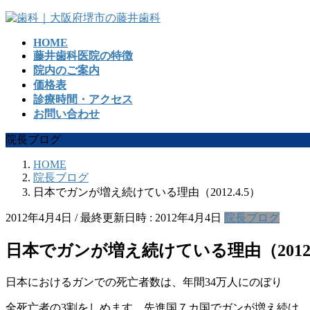
コ
ナ
ン
ビ
HOME
テ
ゲ
藤井歯科医院の特徴
ン
ー
院内のご案内
ツ
シ
価格表
へ
ョ
診療時間・アクセス
ス
ン
お問い合わせ
キ
に
ッ
移
院長ブログ
プ
動
HOME
院長ブログ
日本でガンが増え続けている理由（2012.4.5）
2012年4月4日
/ 最終更新日時 :
2012年4月4日
院長ブログ
日本でガンが増え続けている理由（2012.
日本におけるガンでの死亡者数は、年間34万人にのぼり
全死亡者の3割をしめます。先進国７カ国でガンが増え続け