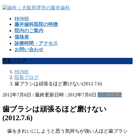
コ
ナ
ン
ビ
HOME
テ
ゲ
藤井歯科医院の特徴
ン
ー
院内のご案内
ツ
シ
価格表
へ
ョ
診療時間・アクセス
ス
ン
お問い合わせ
キ
に
ッ
移
院長ブログ
プ
動
HOME
院長ブログ
歯ブラシは頑張るほど磨けない(2012.7.6)
2012年7月6日
/ 最終更新日時 :
2012年7月6日
院長ブログ
歯ブラシは頑張るほど磨けない
(2012.7.6)
歯をきれいにしようと思う気持ちが強い人ほど歯ブラシ