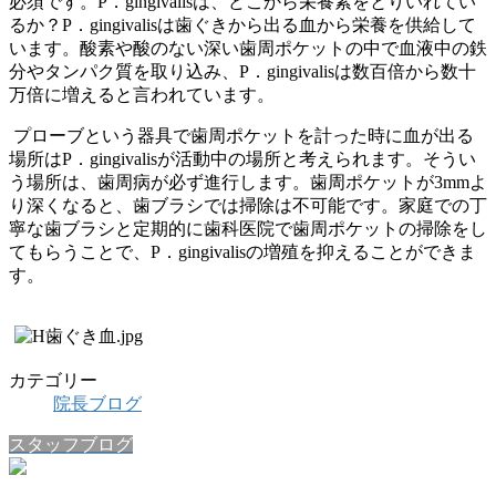
必須です。P．gingivalisは、どこから栄養素をとりいれてい
るか？P．gingivalisは歯ぐきから出る血から栄養を供給して
います。酸素や酸のない深い歯周ポケットの中で血液中の鉄
分やタンパク質を取り込み、P．gingivalisは数百倍から数十
万倍に増えると言われています。
プローブという器具で歯周ポケットを計った時に血が出る
場所はP．gingivalisが活動中の場所と考えられます。そうい
う場所は、歯周病が必ず進行します。歯周ポケットが3mmよ
り深くなると、歯ブラシでは掃除は不可能です。家庭での丁
寧な歯ブラシと定期的に歯科医院で歯周ポケットの掃除をし
てもらうことで、P．gingivalisの増殖を抑えることができま
す。
カテゴリー
院長ブログ
スタッフブログ