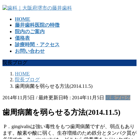
コ
ナ
ン
ビ
HOME
テ
ゲ
藤井歯科医院の特徴
ン
ー
院内のご案内
ツ
シ
価格表
へ
ョ
診療時間・アクセス
ス
ン
お問い合わせ
キ
に
ッ
移
院長ブログ
プ
動
HOME
院長ブログ
歯周病菌を弱らせる方法(2014.11.5)
2014年11月5日
/ 最終更新日時 :
2014年11月5日
院長ブログ
歯周病菌を弱らせる方法(2014.11.5)
P．gingivalisは強い毒性をもつ歯周病菌ですが、弱点もあり
ます。酸素や酸に弱く、生存増殖のため鉄分とタンパク質が