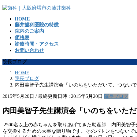
コ
ナ
ン
ビ
HOME
テ
ゲ
藤井歯科医院の特徴
ン
ー
院内のご案内
ツ
シ
価格表
へ
ョ
診療時間・アクセス
ス
ン
お問い合わせ
キ
に
ッ
移
院長ブログ
プ
動
HOME
院長ブログ
内田美智子先生講演会「いのちをいただいて、つないでいくこと
2015年5月20日
/ 最終更新日時 :
2015年5月20日
院長ブログ
内田美智子先生講演会「いのちをいただいて、
2500名以上の赤ちゃんを取りあげてきた助産師 内田美智
を交換するための大事な贈り物です。そのバトンをつないで