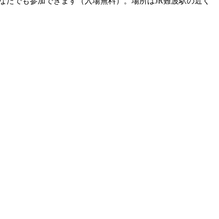
。どなたでも参加できます（入場無料）。場所はJR難波駅の近く