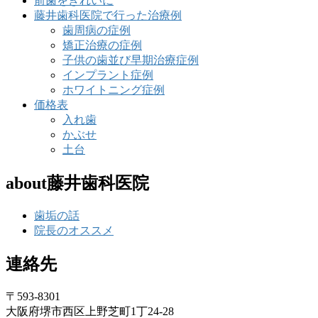
前歯をきれいに
藤井歯科医院で行った治療例
歯周病の症例
矯正治療の症例
子供の歯並び早期治療症例
インプラント症例
ホワイトニング症例
価格表
入れ歯
かぶせ
土台
about藤井歯科医院
歯垢の話
院長のオススメ
連絡先
〒593-8301
大阪府堺市西区上野芝町1丁24-28