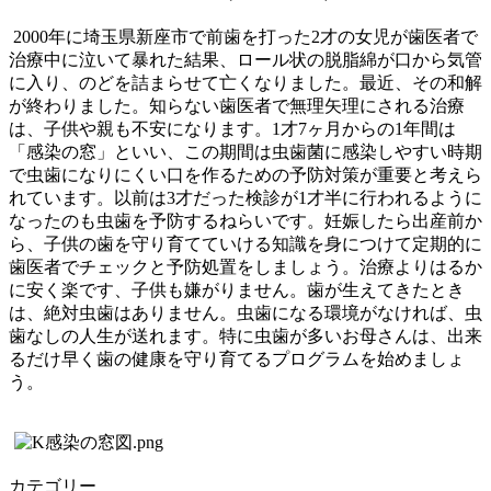
2000年に埼玉県新座市で前歯を打った2才の女児が歯医者で
治療中に泣いて暴れた結果、ロール状の脱脂綿が口から気管
に入り、のどを詰まらせて亡くなりました。最近、その和解
が終わりました。知らない歯医者で無理矢理にされる治療
は、子供や親も不安になります。1才7ヶ月からの1年間は
「感染の窓」といい、この期間は虫歯菌に感染しやすい時期
で虫歯になりにくい口を作るための予防対策が重要と考えら
れています。以前は3才だった検診が1才半に行われるように
なったのも虫歯を予防するねらいです。妊娠したら出産前か
ら、子供の歯を守り育てていける知識を身につけて定期的に
歯医者でチェックと予防処置をしましょう。治療よりはるか
に安く楽です、子供も嫌がりません。歯が生えてきたとき
は、絶対虫歯はありません。虫歯になる環境がなければ、虫
歯なしの人生が送れます。特に虫歯が多いお母さんは、出来
るだけ早く歯の健康を守り育てるプログラムを始めましょ
う。
カテゴリー