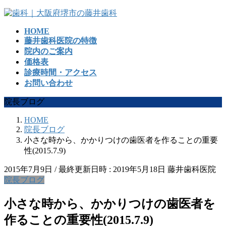
コ
ナ
ン
ビ
HOME
テ
ゲ
藤井歯科医院の特徴
ン
ー
院内のご案内
ツ
シ
価格表
へ
ョ
診療時間・アクセス
ス
ン
お問い合わせ
キ
に
ッ
移
院長ブログ
プ
動
HOME
院長ブログ
小さな時から、かかりつけの歯医者を作ることの重要
性(2015.7.9)
2015年7月9日
/ 最終更新日時 :
2019年5月18日
藤井歯科医院
院長ブログ
小さな時から、かかりつけの歯医者を
作ることの重要性(2015.7.9)