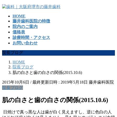
コ
ナ
ン
ビ
HOME
テ
ゲ
藤井歯科医院の特徴
ン
ー
院内のご案内
ツ
シ
価格表
へ
ョ
診療時間・アクセス
ス
ン
お問い合わせ
キ
に
ッ
移
院長ブログ
プ
動
HOME
院長ブログ
肌の白さと歯の白さの関係(2015.10.6)
2015年10月6日
/ 最終更新日時 :
2019年5月18日
藤井歯科医院
院長ブログ
肌の白さと歯の白さの関係(2015.10.6)
日焼けで真っ黒な人は歯が白く見えますし、逆に色白の人