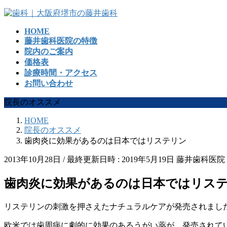
コ
ナ
ン
ビ
HOME
テ
ゲ
藤井歯科医院の特徴
ン
ー
院内のご案内
ツ
シ
価格表
へ
ョ
診療時間・アクセス
ス
ン
お問い合わせ
キ
に
ッ
移
院長のオススメ
プ
動
HOME
院長のオススメ
歯肉炎に効果があるのは日本ではリステリン
2013年10月28日
/ 最終更新日時 :
2019年5月19日
藤井歯科医院
歯肉炎に効果があるのは日本ではリス
リステリンの刺激を押さえたナチュラルケアが発売されまし
欧米では歯周病に劇的に効果のあるうがい薬が、発売されて