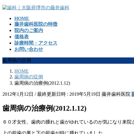
コ
ナ
ン
ビ
HOME
テ
ゲ
藤井歯科医院の特徴
ン
ー
院内のご案内
ツ
シ
価格表
へ
ョ
診療時間・アクセス
ス
ン
お問い合わせ
キ
に
ッ
移
歯周病の症例
プ
動
HOME
歯周病の症例
歯周病の治療例(2012.1.12)
2012年1月12日
/ 最終更新日時 :
2019年5月19日
藤井歯科医院
歯周病の治療例(2012.1.12)
６０才女性、歯肉の腫れと歯がゆれているのが気になり来院
上の前歯の裏と下の前歯が特に腫れていました。