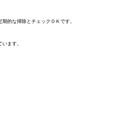
定期的な掃除とチェックＯＫです。
ています。
。