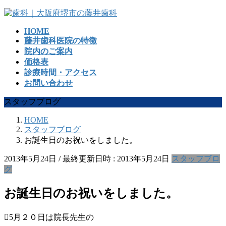
コ
ナ
ン
ビ
HOME
テ
ゲ
藤井歯科医院の特徴
ン
ー
院内のご案内
ツ
シ
価格表
へ
ョ
診療時間・アクセス
ス
ン
お問い合わせ
キ
に
ッ
移
スタッフブログ
プ
動
HOME
スタッフブログ
お誕生日のお祝いをしました。
2013年5月24日
/ 最終更新日時 :
2013年5月24日
スタッフブロ
グ
お誕生日のお祝いをしました。
5月２０日は院長先生の