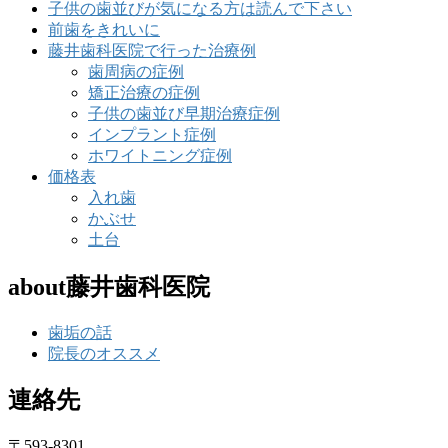
子供の歯並びが気になる方は読んで下さい
前歯をきれいに
藤井歯科医院で行った治療例
歯周病の症例
矯正治療の症例
子供の歯並び早期治療症例
インプラント症例
ホワイトニング症例
価格表
入れ歯
かぶせ
土台
about藤井歯科医院
歯垢の話
院長のオススメ
連絡先
〒593-8301