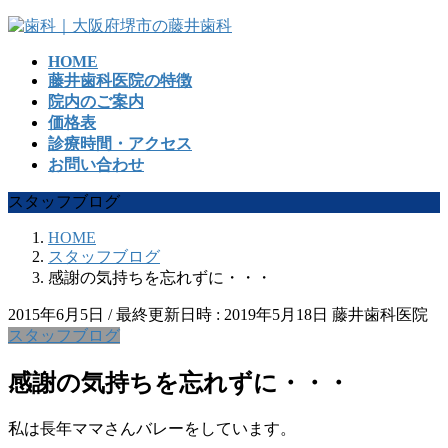
コ
ナ
ン
ビ
HOME
テ
ゲ
藤井歯科医院の特徴
ン
ー
院内のご案内
ツ
シ
価格表
へ
ョ
診療時間・アクセス
ス
ン
お問い合わせ
キ
に
ッ
移
スタッフブログ
プ
動
HOME
スタッフブログ
感謝の気持ちを忘れずに・・・
2015年6月5日
/ 最終更新日時 :
2019年5月18日
藤井歯科医院
スタッフブログ
感謝の気持ちを忘れずに・・・
私は長年ママさんバレーをしています。