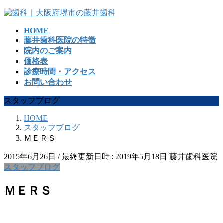
コ
ナ
ン
ビ
HOME
テ
ゲ
藤井歯科医院の特徴
ン
ー
院内のご案内
ツ
シ
価格表
へ
ョ
診療時間・アクセス
ス
ン
お問い合わせ
キ
に
ッ
移
スタッフブログ
プ
動
HOME
スタッフブログ
ＭＥＲＳ
2015年6月26日
/ 最終更新日時 :
2019年5月18日
藤井歯科医院
スタッフブログ
ＭＥＲＳ