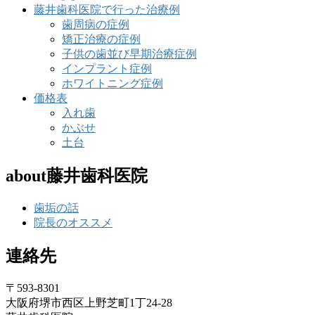
藤井歯科医院で行った治療例
歯周病の症例
矯正治療の症例
子供の歯並び早期治療症例
インプラント症例
ホワイトニング症例
価格表
入れ歯
かぶせ
土台
about藤井歯科医院
歯垢の話
院長のオススメ
連絡先
〒593-8301
大阪府堺市西区上野芝町1丁24-28