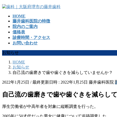
コ
ナ
ン
ビ
HOME
テ
ゲ
藤井歯科医院の特徴
ン
ー
院内のご案内
ツ
シ
価格表
へ
ョ
診療時間・アクセス
ス
ン
お問い合わせ
キ
に
ッ
移
お知らせ
プ
動
HOME
お知らせ
自己流の歯磨きで歯や歯ぐきを減らしていませんか？
2022年1月25日
/ 最終更新日時 :
2022年1月25日
藤井歯科医院
自己流の歯磨きで歯や歯ぐきを減らし
厚生労働省が中高年者を対象に縦断調査を行った。
2005年に50才代だった男女に健康について追跡調査した。