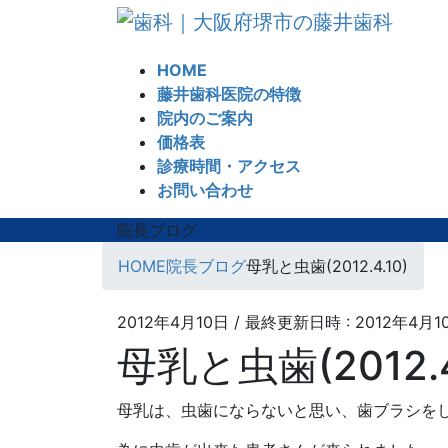
コ
ナ
ン
ビ
テ
ゲ
HOME
ン
ー
藤井歯科医院の特徴
ツ
シ
院内のご案内
へ
ョ
価格表
ス
ン
診療時間・アクセス
キ
に
お問い合わせ
ッ
移
プ
動
院長ブログ
HOME
院長ブログ
母乳と虫歯(2012.4.10)
2012年4月10日
/ 最終更新日時 :
2012年4月1
母乳と虫歯(2012.4
母乳は、虫歯にならないと思い、歯ブラシを