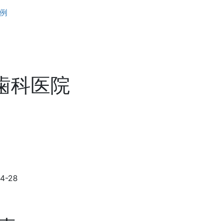
例
井歯科医院
-28