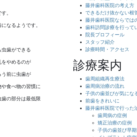
藤井歯科医院の考え方
できるだけ抜かない根
です。
藤井歯科医院ならでは
歯になるようです。
歯科訪問診療を行って
院長プロフィール
スタッフ紹介
診療時間・アクセス
も虫歯ができる
診療案内
乳をやめるのが
ろう前に虫歯が
歯周組織再生療法
歯周病治療の流れ
物や食べ物の習慣に
子供の歯並びが気にな
虫歯の部分は最低限
前歯をきれいに
藤井歯科医院で行った
歯周病の症例
矯正治療の症例
子供の歯並び早期