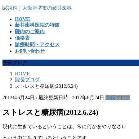
コ
ナ
ン
ビ
HOME
テ
ゲ
藤井歯科医院の特徴
ン
ー
院内のご案内
ツ
シ
価格表
へ
ョ
診療時間・アクセス
ス
ン
お問い合わせ
キ
に
ッ
移
院長ブログ
プ
動
HOME
院長ブログ
ストレスと糖尿病(2012.6.24)
2012年6月24日
/ 最終更新日時 :
2012年6月24日
院長ブログ
ストレスと糖尿病(2012.6.24)
現代に生きているということは、常に何かをやりなさい
という中に生きているということです。