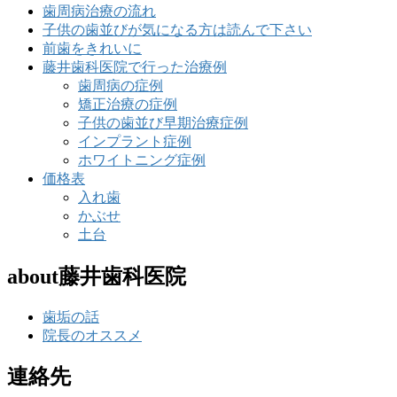
歯周病治療の流れ
子供の歯並びが気になる方は読んで下さい
前歯をきれいに
藤井歯科医院で行った治療例
歯周病の症例
矯正治療の症例
子供の歯並び早期治療症例
インプラント症例
ホワイトニング症例
価格表
入れ歯
かぶせ
土台
about藤井歯科医院
歯垢の話
院長のオススメ
連絡先