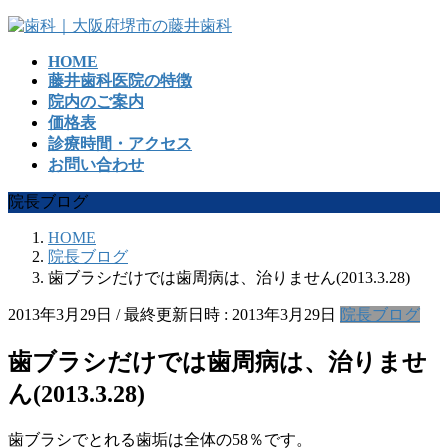
コ
ナ
ン
ビ
HOME
テ
ゲ
藤井歯科医院の特徴
ン
ー
院内のご案内
ツ
シ
価格表
へ
ョ
診療時間・アクセス
ス
ン
お問い合わせ
キ
に
ッ
移
院長ブログ
プ
動
HOME
院長ブログ
歯ブラシだけでは歯周病は、治りません(2013.3.28)
2013年3月29日
/ 最終更新日時 :
2013年3月29日
院長ブログ
歯ブラシだけでは歯周病は、治りませ
ん(2013.3.28)
歯ブラシでとれる歯垢は全体の58％です。