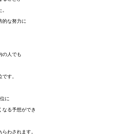
た。
防的な努力に
内の人でも
位です。
5位に
くなる予想ができ
あらわされます。