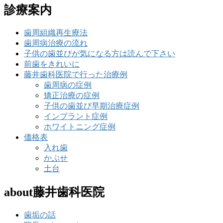
診療案内
歯周組織再生療法
歯周病治療の流れ
子供の歯並びが気になる方は読んで下さい
前歯をきれいに
藤井歯科医院で行った治療例
歯周病の症例
矯正治療の症例
子供の歯並び早期治療症例
インプラント症例
ホワイトニング症例
価格表
入れ歯
かぶせ
土台
about藤井歯科医院
歯垢の話