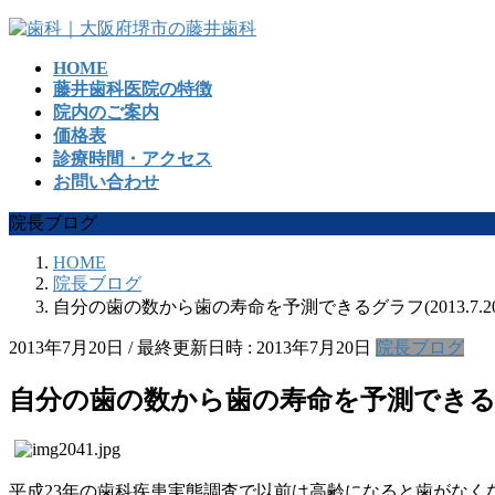
コ
ナ
ン
ビ
HOME
テ
ゲ
藤井歯科医院の特徴
ン
ー
院内のご案内
ツ
シ
価格表
へ
ョ
診療時間・アクセス
ス
ン
お問い合わせ
キ
に
ッ
移
院長ブログ
プ
動
HOME
院長ブログ
自分の歯の数から歯の寿命を予測できるグラフ(2013.7.20
2013年7月20日
/ 最終更新日時 :
2013年7月20日
院長ブログ
自分の歯の数から歯の寿命を予測できるグラフ(
平成23年の歯科疾患実態調査で以前は高齢になると歯がなく