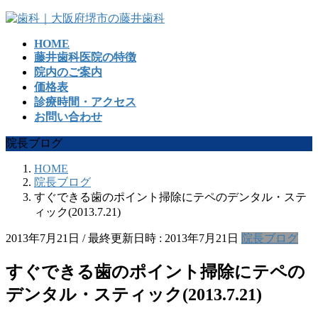
コ
ナ
ン
ビ
HOME
テ
ゲ
藤井歯科医院の特徴
ン
ー
院内のご案内
ツ
シ
価格表
へ
ョ
診療時間・アクセス
ス
ン
お問い合わせ
キ
に
ッ
移
院長ブログ
プ
動
HOME
院長ブログ
すぐできる歯のポイント掃除にテペのデンタル・ステ
ィック(2013.7.21)
2013年7月21日
/ 最終更新日時 :
2013年7月21日
院長ブログ
すぐできる歯のポイント掃除にテペの
デンタル・スティック(2013.7.21)