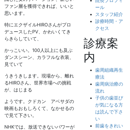
院長プロフィ
ファン層を獲得できれば、いいと
ール
思います。
スタッフ紹介
診療時間・ア
特にエクザイルHIROさんがプロ
クセス
デュースしたPV、かわいくてき
らきらしていて、
診療案
かっこいい。100人以上にも及ぶ
内
ダンスシーン、カラフルな衣装、
見ていて
歯周組織再生
うきうきします。現場から、離れ
療法
るHIROさん、世界市場への挑戦
歯周病治療の
が、はじまる
流れ
子供の歯並び
ようです。クドカン アベサダの
が気になる方
映画もおもしろくて、なかせるの
は読んで下さ
で見て下さい。
い
前歯をきれい
NHKでは、放送できないパワーが