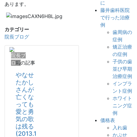
に
あります。
藤井歯科医院
で行った治療
例
カテゴリー
歯周病の
院長ブログ
症例
矯正治療
の症例
院長ブ
子供の歯
ログ
前の記事
並び早期
やなせ
治療症例
たかし
インプラ
さんが
ント症例
亡くな
ホワイト
っても
ニング症
愛と勇
例
気の歌
価格表
は残る
入れ歯
(2013.1
かぶせ