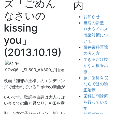
ズ「ごめん
内
なさいの
お知らせ
当院の新型コ
kissing
ロナウイルス
感染対策につ
you」
いて
藤井歯科医院
(2013.10.19)
の考え方
できるだけ抜
かない根管治
療
藤井歯科医院
映画「謝罪の王様」のエンディン
ならではの矯
グで使われているE-girlsの新曲が
正治療
歯科訪問診療
いいです。
歌詞や曲調は大人っぽ
を行っていま
い今までの曲と異なり、AKBを意
す
識した女
の子バージョン、新しい