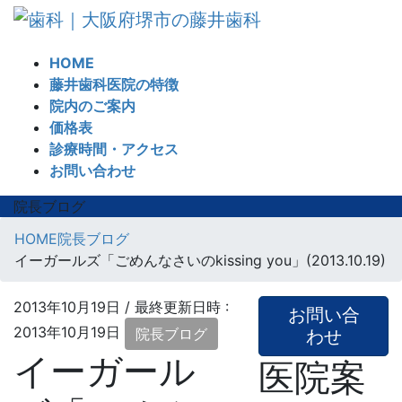
コ
ナ
ン
ビ
テ
ゲ
HOME
ン
ー
藤井歯科医院の特徴
ツ
シ
院内のご案内
へ
ョ
価格表
ス
ン
診療時間・アクセス
キ
に
お問い合わせ
ッ
移
プ
動
院長ブログ
HOME
院長ブログ
イーガールズ「ごめんなさいのkissing you」(2013.10.19)
2013年10月19日
/ 最終更新日時 :
お問い合
2013年10月19日
院長ブログ
わせ
イーガール
医院案