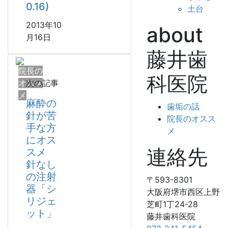
0.16)
土台
2013年10
about
月16日
藤井歯
院長の
科医院
オスス
次の記事
メ
麻酔の
歯垢の話
針が苦
院長のオスス
手な方
メ
にオス
連絡先
スメ
針なし
の注射
〒593-8301
器「シ
大阪府堺市西区上野
リジェ
芝町1丁24-28
ット」
藤井歯科医院