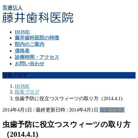
コ
ナ
ン
ビ
テ
ゲ
ン
ー
HOME
ツ
シ
藤井歯科医院の特徴
へ
ョ
院内のご案内
ス
ン
価格表
キ
に
診療時間・アクセス
ッ
移
お問い合わせ
プ
動
院長ブログ
HOME
院長ブログ
虫歯予防に役立つスウィーツの取り方（2014.4.1)
2014年4月1日
/ 最終更新日時 :
2014年4月1日
院長ブログ
虫歯予防に役立つスウィーツの取り方
（2014.4.1)