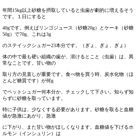
年間15kg以上砂糖を摂取していると虫歯が劇的に増えるそう
です。１日にすると
40gです。例えばリンゴジュース（砂糖20g）とケーキ（砂糖
50g）で70g、これは3g
のステイックシュガー23本分です。（ぎょ、ぎょ、ぎょ）
体の中で最も硬い組織の歯が、溶けるとこと（虫歯）は、異
常なことです。甘い物の
取り方の見直しが重要です。食べ物を買う時、炭水化物（ほ
とんど糖質です）が何g
でペットシュガー何本分か、チェックして下さい。知らず知
らずに砂糖を取っています。
特に子供は、少なくする必要があります。砂糖を取ると血糖
値が急激にあがり、急激
に下がり、また甘い物がほしくなります。血糖値を下げるホ
ルモン（インシュリン）は