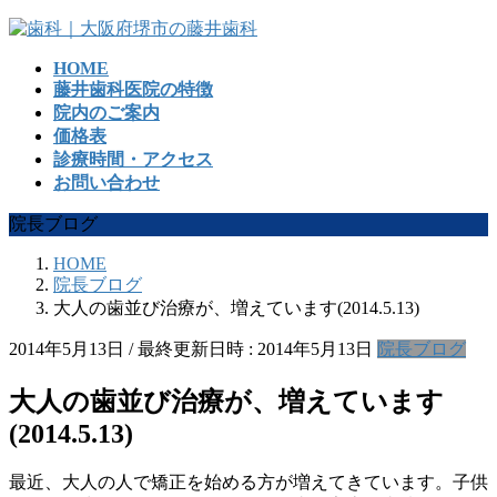
コ
ナ
ン
ビ
HOME
テ
ゲ
藤井歯科医院の特徴
ン
ー
院内のご案内
ツ
シ
価格表
へ
ョ
診療時間・アクセス
ス
ン
お問い合わせ
キ
に
ッ
移
院長ブログ
プ
動
HOME
院長ブログ
大人の歯並び治療が、増えています(2014.5.13)
2014年5月13日
/ 最終更新日時 :
2014年5月13日
院長ブログ
大人の歯並び治療が、増えています
(2014.5.13)
最近、大人の人で矯正を始める方が増えてきています。子供