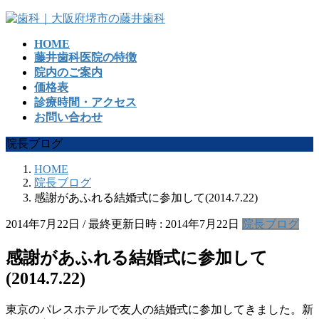
コ
ナ
ン
ビ
HOME
テ
ゲ
藤井歯科医院の特徴
ン
ー
院内のご案内
ツ
シ
価格表
へ
ョ
診療時間・アクセス
ス
ン
お問い合わせ
キ
に
ッ
移
院長ブログ
プ
動
HOME
院長ブログ
感謝があふれる結婚式に参加して(2014.7.22)
2014年7月22日
/ 最終更新日時 :
2014年7月22日
院長ブログ
感謝があふれる結婚式に参加して
(2014.7.22)
東京のパレスホテルで友人の結婚式に参加してきました。新