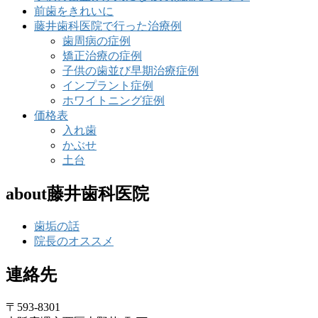
前歯をきれいに
藤井歯科医院で行った治療例
歯周病の症例
矯正治療の症例
子供の歯並び早期治療症例
インプラント症例
ホワイトニング症例
価格表
入れ歯
かぶせ
土台
about藤井歯科医院
歯垢の話
院長のオススメ
連絡先
〒593-8301