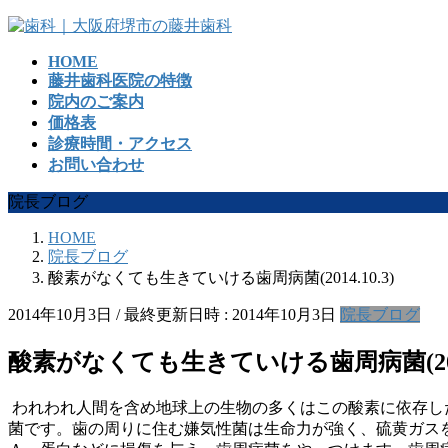
コ
ナ
ン
ビ
HOME
テ
ゲ
藤井歯科医院の特徴
ン
ー
院内のご案内
ツ
シ
価格表
へ
ョ
診療時間・アクセス
ス
ン
お問い合わせ
キ
に
ッ
移
院長ブログ
プ
動
HOME
院長ブログ
酸素がなくても生きていける歯周病菌(2014.10.3)
2014年10月3日
/ 最終更新日時 :
2014年10月3日
院長ブログ
酸素がなくても生きていける歯周病菌(2014.
われわれ人間を含め地球上の生物の多くはこの酸素に依存し
菌です。歯の周りに住む嫌気性菌は生命力が強く、硫黄ガス