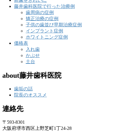
前歯をきれいに
藤井歯科医院で行った治療例
歯周病の症例
矯正治療の症例
子供の歯並び早期治療症例
インプラント症例
ホワイトニング症例
価格表
入れ歯
かぶせ
土台
about藤井歯科医院
歯垢の話
院長のオススメ
連絡先
〒593-8301
大阪府堺市西区上野芝町1丁24-28