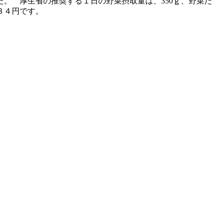
。 厚生省の推奨する１日の野菜摂取量は、350ｇ、野菜た
３４円です。