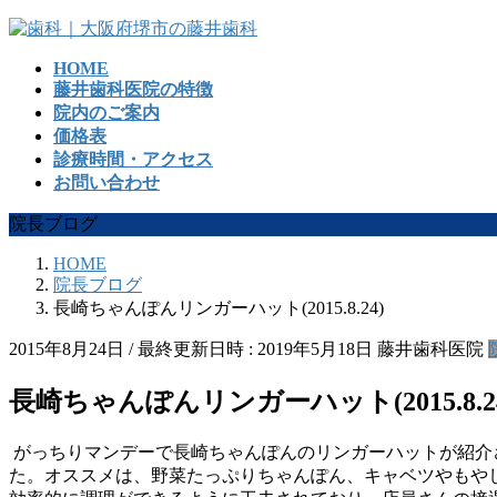
コ
ナ
ン
ビ
HOME
テ
ゲ
藤井歯科医院の特徴
ン
ー
院内のご案内
ツ
シ
価格表
へ
ョ
診療時間・アクセス
ス
ン
お問い合わせ
キ
に
ッ
移
院長ブログ
プ
動
HOME
院長ブログ
長崎ちゃんぽんリンガーハット(2015.8.24)
2015年8月24日
/ 最終更新日時 :
2019年5月18日
藤井歯科医院
長崎ちゃんぽんリンガーハット(2015.8.2
がっちりマンデーで長崎ちゃんぽんのリンガーハットが紹介
た。オススメは、野菜たっぷりちゃんぽん、キャベツやもやし