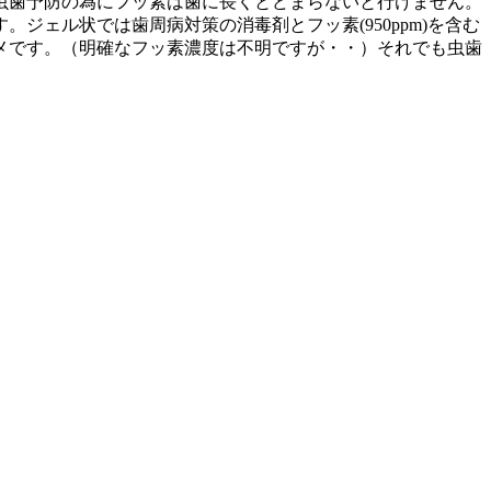
虫歯予防の為にフッ素は歯に長くとどまらないと行けません。
ェル状では歯周病対策の消毒剤とフッ素(950ppm)を含む
メです。（明確なフッ素濃度は不明ですが・・）それでも虫歯