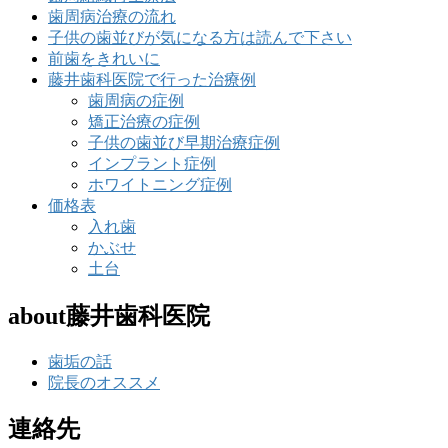
歯周病治療の流れ
子供の歯並びが気になる方は読んで下さい
前歯をきれいに
藤井歯科医院で行った治療例
歯周病の症例
矯正治療の症例
子供の歯並び早期治療症例
インプラント症例
ホワイトニング症例
価格表
入れ歯
かぶせ
土台
about藤井歯科医院
歯垢の話
院長のオススメ
連絡先