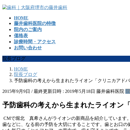
コ
ナ
ン
ビ
HOME
テ
ゲ
藤井歯科医院の特徴
ン
ー
院内のご案内
ツ
シ
価格表
へ
ョ
診療時間・アクセス
ス
ン
お問い合わせ
キ
に
ッ
移
院長ブログ
プ
動
HOME
院長ブログ
予防歯科の考えから生まれたライオン「クリニカアドバンテージ
2015年9月9日
/ 最終更新日時 :
2019年5月18日
藤井歯科医院
院
予防歯科の考えから生まれたライオン「クリ
CMで堀北 真希さんがライオンの新商品を紹介しています
歯などに、なる前の予防を大切にすることです。歯とお口の