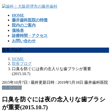
コ
ナ
ン
ビ
HOME
テ
ゲ
藤井歯科医院の特徴
ン
ー
院内のご案内
ツ
シ
価格表
へ
ョ
診療時間・アクセス
ス
ン
お問い合わせ
キ
に
ッ
移
院長ブログ
プ
動
HOME
院長ブログ
口臭を防ぐには夜の念入りな歯ブラシが重要
(2015.10.7)
2015年10月7日
/ 最終更新日時 :
2019年5月18日
藤井歯科医院
院長ブログ
口臭を防ぐには夜の念入りな歯ブラシ
が重要(2015.10.7)