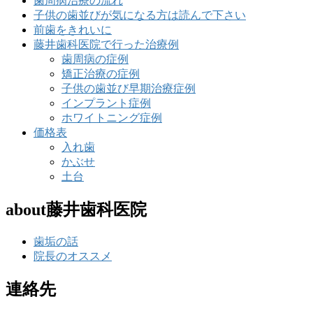
歯周病治療の流れ
子供の歯並びが気になる方は読んで下さい
前歯をきれいに
藤井歯科医院で行った治療例
歯周病の症例
矯正治療の症例
子供の歯並び早期治療症例
インプラント症例
ホワイトニング症例
価格表
入れ歯
かぶせ
土台
about藤井歯科医院
歯垢の話
院長のオススメ
連絡先