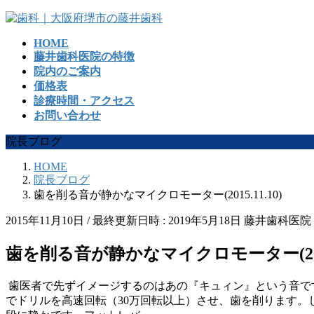
コ
ナ
ン
ビ
HOME
テ
ゲ
藤井歯科医院の特徴
ン
ー
院内のご案内
ツ
シ
価格表
へ
ョ
診療時間・アクセス
ス
ン
お問い合わせ
キ
に
ッ
移
院長ブログ
プ
動
HOME
院長ブログ
歯を削る音が静かなマイクロモーター(2015.11.10)
2015年11月10日
/ 最終更新日時 :
2019年5月18日
藤井歯科医院
歯を削る音が静かなマイクロモーター(2015.
歯医者で先ずイメージするのはあの『キュィン』という音で
でドリルを高速回転（30万回転以上）させ、歯を削ります