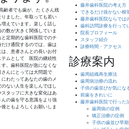
藤井歯科医院の考え方
て高齢者でも歯が、たくさん残
できるだけ抜かない根
なりました。年取っても若い
藤井歯科医院ならでは
も増えています。楽しく話し
歯科訪問診療を行って
歯の数が大きく関係していま
院長プロフィール
れと定期的な歯科医院でのチ
スタッフ紹介
時だけ通院するのでは、歯は
診療時間・アクセス
には、患者さんとの長いお付
診療案内
ステムとして 医院の継続性
ます。歯科医院が急になくな
者さんにとっては大問題で
歯周組織再生療法
くにわたってあなたの歯のメ
歯周病治療の流れ
安のない人生を楽しんでほし
子供の歯並びが気にな
やスタッフに大きな変化はあ
前歯をきれいに
さんの歯を守る意識をより強
藤井歯科医院で行った
今後ともよろしくお願いしま
歯周病の症例
矯正治療の症例
子供の歯並び早期