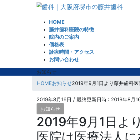
コ
ナ
ン
ビ
テ
ゲ
HOME
ン
ー
藤井歯科医院の特徴
ツ
シ
院内のご案内
へ
ョ
価格表
ス
ン
診療時間・アクセス
キ
に
お問い合わせ
ッ
移
プ
動
お知らせ
HOME
お知らせ
2019年9月1日より藤井歯科
2019年8月16日
/ 最終更新日時 :
2019年8月1
お知らせ
2019年9月1日
医院は医療法人に