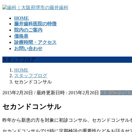
コ
ナ
ン
ビ
HOME
テ
ゲ
藤井歯科医院の特徴
ン
ー
院内のご案内
ツ
シ
価格表
へ
ョ
診療時間・アクセス
ス
ン
お問い合わせ
キ
に
ッ
移
スタッフブログ
プ
動
HOME
スタッフブログ
セカンドコンサル
2015年2月20日
/ 最終更新日時 :
2015年2月20日
スタッフブロ
セカンドコンサル
昨年から新患の方を対象に初診コンサル、セカンドコンサル
セカンドコンサルでは特に定期検診の重要性などをお話させ