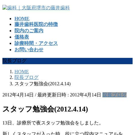
コ
ナ
ン
ビ
HOME
テ
ゲ
藤井歯科医院の特徴
ン
ー
院内のご案内
ツ
シ
価格表
へ
ョ
診療時間・アクセス
ス
ン
お問い合わせ
キ
に
ッ
移
院長ブログ
プ
動
HOME
院長ブログ
スタッフ勉強会(2012.4.14)
2012年4月14日
/ 最終更新日時 :
2012年4月14日
院長ブログ
スタッフ勉強会(2012.4.14)
13日、診療所で夜スタッフ勉強会をしました。
新しくスタッフが入った時、役に立つ院内マニュアルを