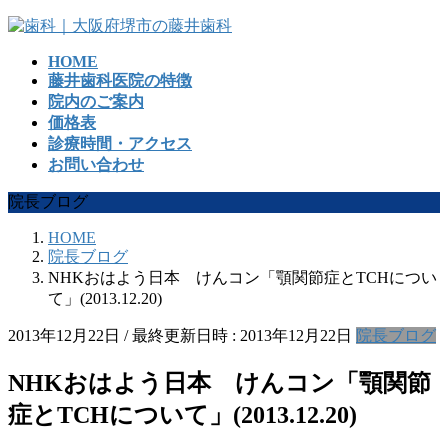
コ
ナ
ン
ビ
HOME
テ
ゲ
藤井歯科医院の特徴
ン
ー
院内のご案内
ツ
シ
価格表
へ
ョ
診療時間・アクセス
ス
ン
お問い合わせ
キ
に
ッ
移
院長ブログ
プ
動
HOME
院長ブログ
NHKおはよう日本 けんコン「顎関節症とTCHについ
て」(2013.12.20)
2013年12月22日
/ 最終更新日時 :
2013年12月22日
院長ブログ
NHKおはよう日本 けんコン「顎関節
症とTCHについて」(2013.12.20)