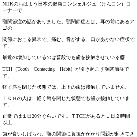
NHKのおはよう日本の健康コンシェルジュ（けんコン）コ
ーナーで
顎関節症の話がありました。顎関節症とは、耳の前にあるア
ゴの
関節におこる異常で、痛む、音がする、口があかない症状で
す。
最近の増加しているのは普段でも
歯を接触させている癖
TCH（Tooth Contacting Habit）
が引き起こす顎関節症で
す。
軽く唇を閉じた状態では、上下の歯は接触していません。
ＴＣＨの人は、軽く唇を閉じた状態でも歯が接触していま
す。
正常では１日20分ぐらいです。ＴTCHがあると１日２時間
以上
歯が食いしばられ、顎の関節に負担がかかり問題が起きてき