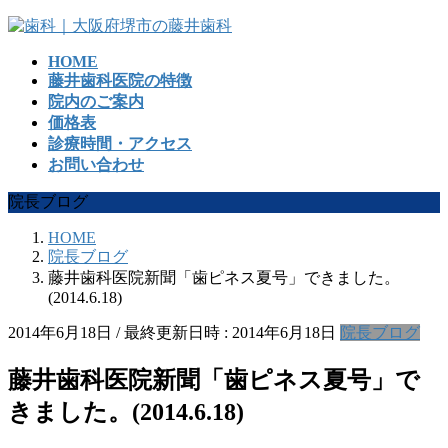
コ
ナ
ン
ビ
HOME
テ
ゲ
藤井歯科医院の特徴
ン
ー
院内のご案内
ツ
シ
価格表
へ
ョ
診療時間・アクセス
ス
ン
お問い合わせ
キ
に
ッ
移
院長ブログ
プ
動
HOME
院長ブログ
藤井歯科医院新聞「歯ピネス夏号」できました。
(2014.6.18)
2014年6月18日
/ 最終更新日時 :
2014年6月18日
院長ブログ
藤井歯科医院新聞「歯ピネス夏号」で
きました。(2014.6.18)