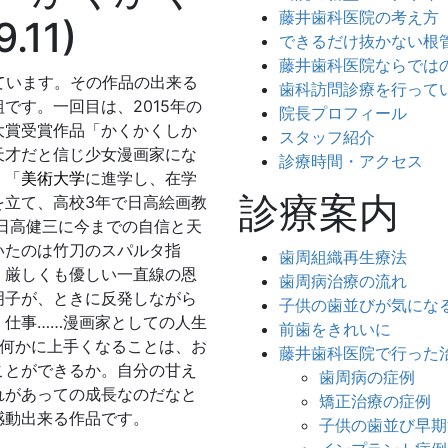
藤井歯科医院の考え方
.11)
できるだけ抜かない根
藤井歯科医院ならでは
ています。その作品の出来る
歯科訪問診療を行って
です。一回目は、2015年の
院長プロフィール
大賞受賞作品「かくかくしか
スタッフ紹介
天才だと信じ少女漫画家にな
診療時間・アクセス
。「
美術大学
に進学し、在学
診療案内
を立て、高校3年で日高絵画教
日高健三に今までの自信と天
いたのは竹刀のスパルタ指
歯周組織再生療法
、厳しくも優しい一直線の恩
歯周病治療の流れ
明子が、ときに反発しながら
子供の歯並びが気にな
、仕事……漫画家としての人生
前歯をきれいに
a）何かに上手くなることは、お
藤井歯科医院で行った
ことができるか。自分の甘え
歯周病の症例
れがあっての成長なのだなと
矯正治療の症例
感動出来る作品です。
子供の歯並び早期