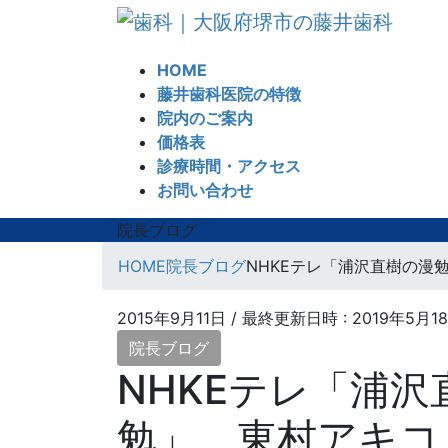
コ
ナ
ン
ビ
テ
ゲ
HOME
ン
ー
藤井歯科医院の特徴
ツ
シ
院内のご案内
へ
ョ
価格表
ス
ン
診療時間・アクセス
キ
に
お問い合わせ
ッ
移
プ
動
院長ブログ
HOME
院長ブログ
NHKEテレ「浦沢直樹の漫勉」
2015年9月11日
/ 最終更新日時 :
2019年5月1
院長ブログ
NHKEテレ「浦沢
勉」 東村アキコ