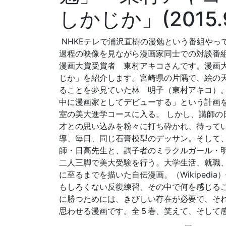
しかじか」(2015.9
NHKEテレで浦沢直樹の漫勉という番組やっ
過程の映像を見ながら漫画家同士での対談番組
漫画大賞受賞者 東村アキコさんです。漫画
じか」を紹介します。宮崎県の片隅で、絵の
ることを夢見ていた林 明子（東村アキコ）
中に漫画家としてデビューする」という計画
室の美大進学コースに入る。 しかし、講師の
才との思い込みを粉々に打ち砕かれ、待って
導、毎日、同じ石膏模型のデッサン。そして
師・日高先生と、調子者のミラクルガール・
二人三脚で美大受験を行う。大学生活、就職
に至るまでを描いた自伝漫画。（Wikipedi
もしろくない反復練習、その中で何を感じる
に勝つためには、きびしい存在が必要で、そ
思わせる漫画です。全５巻、笑えて、そして