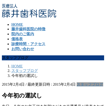
コ
ナ
ン
ビ
テ
ゲ
ン
ー
HOME
ツ
シ
藤井歯科医院の特徴
へ
ョ
院内のご案内
ス
ン
価格表
キ
に
診療時間・アクセス
ッ
移
お問い合わせ
プ
動
スタッフブログ
HOME
スタッフブログ
今年初の運試し
2015年2月4日
/ 最終更新日時 :
2015年2月4日
スタッフブログ
今年初の運試し