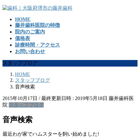
コ
ナ
ン
ビ
HOME
テ
ゲ
藤井歯科医院の特徴
ン
ー
院内のご案内
ツ
シ
価格表
へ
ョ
診療時間・アクセス
ス
ン
お問い合わせ
キ
に
ッ
移
スタッフブログ
プ
動
HOME
スタッフブログ
音声検索
2015年10月17日
/ 最終更新日時 :
2019年5月18日
藤井歯科医
院
スタッフブログ
音声検索
最近わが家でハムスターを飼い始めました!