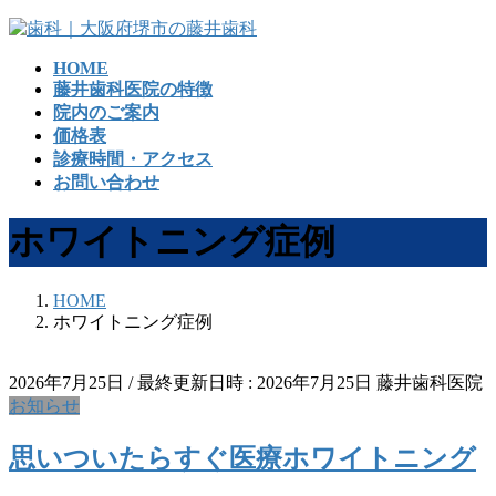
コ
ナ
ン
ビ
HOME
テ
ゲ
藤井歯科医院の特徴
ン
ー
院内のご案内
ツ
シ
価格表
へ
ョ
診療時間・アクセス
ス
ン
お問い合わせ
キ
に
ッ
移
ホワイトニング症例
プ
動
HOME
ホワイトニング症例
2026年7月25日
/ 最終更新日時 :
2026年7月25日
藤井歯科医院
お知らせ
思いついたらすぐ医療ホワイトニング