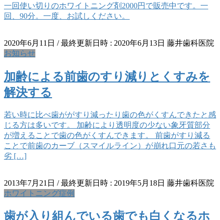
一回使い切りのホワイトニング剤2000円で販売中です。一
回、90分。一度、お試しください。
2020年6月11日
/ 最終更新日時 :
2020年6月13日
藤井歯科医院
お知らせ
加齢による前歯のすり減りとくすみを
解決する
若い時に比べ歯ががすり減ったり歯の色がくすんできたと感
じる方は多いです。 加齢により透明度の少ない象牙質部分
が増えることで歯の色がくすんできます。 前歯がすり減る
ことで前歯のカーブ（スマイルライン）が崩れ口元の若さも
劣 […]
2013年7月21日
/ 最終更新日時 :
2019年5月18日
藤井歯科医院
ホワイトニング症例
歯が入り組んでいる歯でも白くなるホ