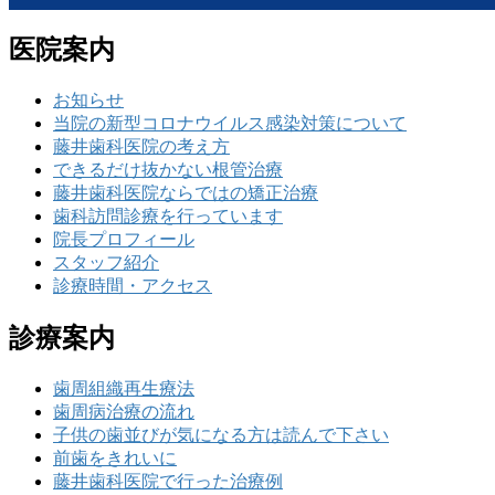
ペ
ー
ジ
ジ
医院案内
ー
ジ
お知らせ
送
当院の新型コロナウイルス感染対策について
藤井歯科医院の考え方
り
できるだけ抜かない根管治療
藤井歯科医院ならではの矯正治療
歯科訪問診療を行っています
院長プロフィール
スタッフ紹介
診療時間・アクセス
診療案内
歯周組織再生療法
歯周病治療の流れ
子供の歯並びが気になる方は読んで下さい
前歯をきれいに
藤井歯科医院で行った治療例