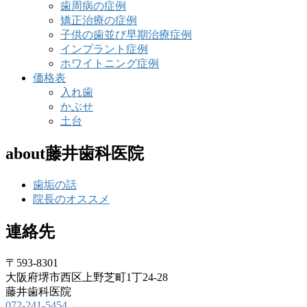
歯周病の症例
矯正治療の症例
子供の歯並び早期治療症例
インプラント症例
ホワイトニング症例
価格表
入れ歯
かぶせ
土台
about藤井歯科医院
歯垢の話
院長のオススメ
連絡先
〒593-8301
大阪府堺市西区上野芝町1丁24-28
藤井歯科医院
072-241-5454