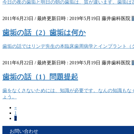
今日の夜の歯垢と明日の朝の歯垢は、質が違います。歯垢は
2011年6月23日
/ 最終更新日時 :
2019年5月19日
藤井歯科医院
歯垢の話（2）歯垢は何か
歯垢の話ではリンデ先生の本臨床歯周病学とインプラント（
2011年6月22日
/ 最終更新日時 :
2019年5月19日
藤井歯科医院
歯垢の話（1）問題提起
歯をなくさないためには、知識が必要です。なんの知識もな
ょう。
«
投
固
1
稿
固
2
定
定
ペ
の
ペ
お問い合わせ
ー